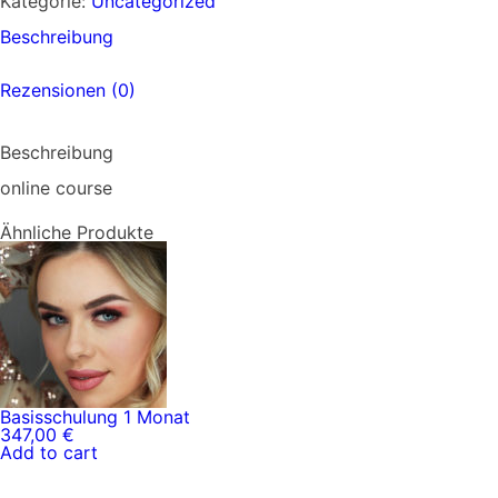
Kategorie:
Uncategorized
Monat
Menge
Beschreibung
Rezensionen (0)
Beschreibung
online course
Ähnliche Produkte
Basisschulung 1 Monat
347,00
€
Add to cart